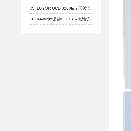
长波365nm
365nm 生物分子交联设备 紫外交
05.
LUYOR UCL-3200lms 三波长
联仪
紫外交联仪 254nm 302nm、
06.
Keysight是德E36731A电池仿
365nm全波长设备
真器和分析仪