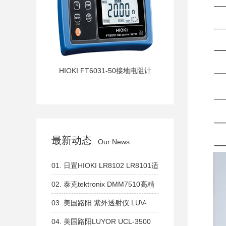
HIOKI FT6031-50接地电阻计
最新动态
Our News
01.
日置HIOKI LR8102 LR8101适
用于系统集成，可扩展模块的数据
02.
泰克tektronix DMM7510高精
采集仪
度、高分辨率数字万用表
03.
美国路阳 紫外透射仪 LUV-
260系列 短波254nm 中波302nm
04.
美国路阳LUYOR UCL-3500