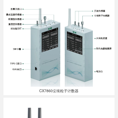
CX7860尘埃粒子计数器