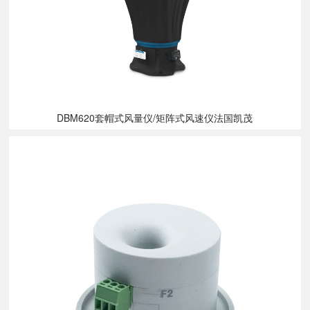
DBM620套帽式风量仪/矩阵式风速仪法国凯茂