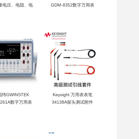
量电压、电阻、电
GDM-8352数字万用表
电容、二极管测试
I日置DT4215数字
台湾固纬GWINSTEK
测量电压、电
GDM-8352数字万用表
流、电容、二极
5 1/2双显示数字电
；HIOKI日置
表,GDM-8352替代
15数字万用表
GDM-8251A及GDM-
1010中根据使用
8351台式万用表
不同将作为测量
安全等级标准分
Ⅱ〜CATⅣ
纬GWINSTEK
Keysight 万用表表笔
8261A数字万用表
34138A探头测试附件
11059A安捷伦
GWINSTEK
Keysight 万用表表笔
8261A数字万用
34138A探头测试附件
1/2位显示台式万用
11059A安捷伦万用选
M-8261A万用表
件
基本精确度