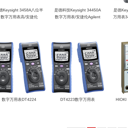
Keysight 3458A八位半
是德科技Keysight 34450A
是德Key
数字万用表高/安捷伦
数字万用表/安捷伦Agilent
万用表3
Agilent
五位半台式万用表
伦ag
是德Keysight 3458A八
是德科技Keysight
是德Key
位半数字万用表高/安捷
34450A数字万用表五
字万用
伦Agilent高达每年 8
位半台式安捷伦Agilent
万用表
ppm 的 DCV 精度让您
高达50,000点的存储深
agile
在测量时充满信心（使
度，有助于更高效地执
拥有35
用选件可达到 4 ppm）
行数据记录
度是德Ke
数字万
位半34
agile
试仪
数字万用表DT4224
DT4223数字万用表
HIOK
日本HIOKI DT4224数
日置DT4223数字万用
日本HI
字万用表测试线能收纳
表具备电阻量程验电功
用表大
在主机上,数字万用表
能,数字万用表DT4223
高至50