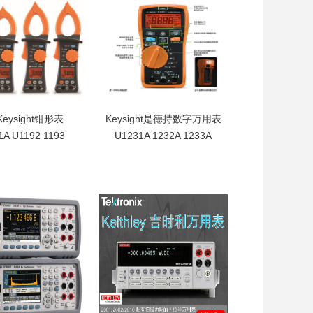
5%,GDM-8261A
用表具AC+DC电
流量测功能
eysight钳形表
Keysight是德持数字万用表
1A U1192 1193
U1231A 1232A 1233A
1194A
ysight钳形表
Keysight是德持数字万
A U1192 1193
用表U1231A 1232A
4A安捷伦钳形万用
1233A非接触性电压检
测