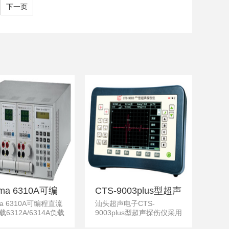
下一页
表3008万用表应
拟万能表CE标志,日本
业高压电力线,日
HIOKI 3030-10模拟万
KI日置3008模拟
用表过电压保护至
10Ω供电限流电
250VAC
短路电流
oma 6310A可编
CTS-9003plus型超声
ma 6310A可编程直流
汕头超声电子CTS-
流电子负载
探伤仪
6312A/6314A负载
9003plus型超声探伤仪采用
框,电子负载模块
160MHz采样频率和宽频、
A/6314A/63101A