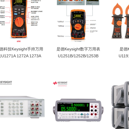
效值量测
RTD、热敏电阻及热电
0.003
数字万
偶
压或电
德科技Keysight手持万用
是德Keysight数字万用表
是德K
U1271A 1272A 1273A
U1251B/1252B/1253B
U119
是德科技Keysight手持
是德Keysight数字万用
是德Ke
万用表U1271A 1272A
表
U1191
119
1273A低通滤波器LPF
U1251B/1252B/1253B
安捷伦手持式万用表
表