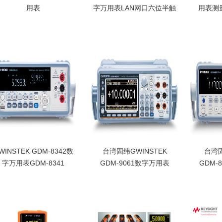
用表
字万用表LAN网口六位半触
用表测
摸屏
流、
KEWMATE 2012RA万
泰克tektronix
HIOK
用表，电流测量高达
DMM6500数字万用表
万用表
1
120 A AC / DC独特开
LAN网口，DMM6500
阻、电
口式钳头，便于在狭
六位半触摸屏台式万用
管测试
小、密集的电路排或者
表，泰克tektronix
DT42
配电柜中从容应对故障
DMM6500数字万用表
IEC6
排查。外观紧凑精美、
可选的 GPIB、RS-232
场所的
功能强悍，广泛应用于
和 TSP-Link接口
等级的
汽车制造维修领域
为CAT
WINSTEK GDM-8342数
台湾固纬GWINSTEK
台湾固
字万用表GDM-8341
GDM-9061数字万用表
GDM-
GDM-9060
台湾固纬GWINSTEK
台湾固纬GWINSTEK
台湾固纬
GDM-8342数字万用表
GDM-9061数字万用表
GDM-
标配接口USB device可
基本精度：
表6 
与计算机连线控制,台式
0.0035%,GDM-9060台
表,GD
万用表GDM-8341真有
式万用表温度测量支持
DCV