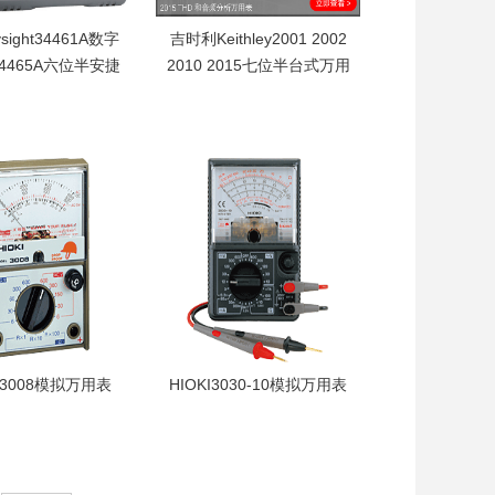
sight34461A数字
吉时利Keithley2001 2002
4465A六位半安捷
2010 2015七位半台式万用
ilent 34470A
表Tektronix泰克
sight34661A数
吉时利Keithley2001
表替代34401A
2002 2010 2015七位
,安捷伦
半台式万用表Tektronix
nt34461A电压表
泰克配有扫描功能的
ppm基本DCV精
8½位万用表
ysight34461A
用表34465A六
460A安捷伦
nt34470A电压测
I 3008模拟万用表
HIOKI3030-10模拟万用表
OKI 3008模拟万
日置3030-10模拟万用
功率保险丝保护
表LED检查功能,模拟万
000A,HIOKI模
用表HIOKI3030-10模