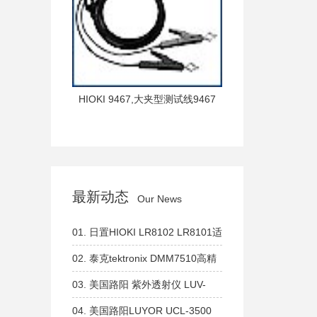
外线与接触
561红外
道探头可
量以及其
式温度测
HIOKI 9467,大夹型测试线9467
最新动态
Our News
01.
日置HIOKI LR8102 LR8101适
用于系统集成，可扩展模块的数据
02.
泰克tektronix DMM7510高精
采集仪
度、高分辨率数字万用表
03.
美国路阳 紫外透射仪 LUV-
260系列 短波254nm 中波302nm
04.
美国路阳LUYOR UCL-3500