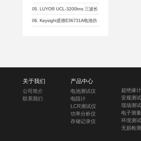
长波365nm
365nm 生物分子交联设备 紫外交
05.
LUYOR UCL-3200lms 三波长
联仪
紫外交联仪 254nm 302nm、
06.
Keysight是德E36731A电池仿
365nm全波长设备
真器和分析仪
关于我们
产品中心
超绝缘
公司简介
电池测试仪
安规测
联系我们
电阻计
现场测
LCR测试仪
电子测
功率分析仪
环境测
存储记录仪
无损检