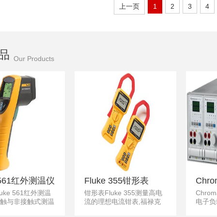
上一页
1
2
3
4
DT4224低通滤波器去
变频器的基波成分测量,
拟万能
除谐波,日置DT4224万
日本HIOKI DT4223万
用于工
用表具备电阻量程/静电
用表低通滤波器去除谐
本HIO
电容测量/二极管测试
波
万用表
阻限制
品
Our Products
e 561红外测温仪
Fluke 355钳形表
Chr
uke 561红外测温
钳形表Fluke 355测量高电
Chro
程直
触与非接触式测温
流的理想电流钳表,福禄克
电子负载
温仪Fluke 561红
Fluke 355钳形表2000A真
模块机
6312