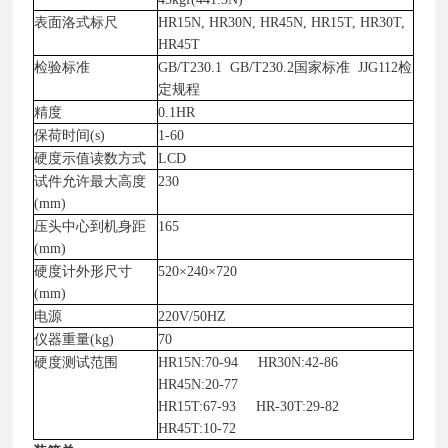
表面洛式标尺
HR15N, HR30N, HR45N, HR15T, HR30T,
HR45T
检验标准
GB/T230.1
GB/T230.2
国家标准
JJG112
检
定规程
精度
0.1HR
保荷时间
(s)
1-60
硬度示值读数方式
LCD
试件允许最大高度
230
(mm)
压头中心到机身距
165
(mm)
硬度计外形尺寸
520×240×720
(mm)
电源
220V/50HZ
仪器重量
(kg)
70
硬度测试范围
HR15N:70-94
HR30N:42-86
HR45N:20-77
HR15T:67-93
HR-30T:29-82
HR45T:10-72