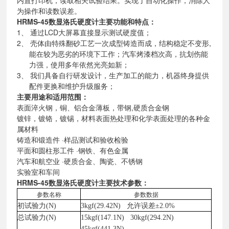
内置打印机，读取相关试验结果。实现了自动化操作，消除人
为操作和读数误差。
HRMS-45数显洛氏硬度计
主要功能和特点：
1、 通过
LCD
大屏幕直接显示测试硬度值；
2、 壳体由特殊翻砂工艺一次成型铸造而成，结构稳定不变形
,
能在较为恶劣的环境下工作；汽车烤漆档次高，抗划伤能
力强，使用多年依然光亮如新；
3、 我们具备自行研发设计，生产加工的能力，机器终身提供
配件更换和维护升级服务；
主要用途和适用范围：
表面淬火钢，铜、铝合金薄板，带钢
,
硬质合金钢
镀锌，镀铬，镀锡，材料表面热处理和化学表面处理的各种金
属材料
铸造和锻造件
·
样品测试和验收检验
平面和圆柱形工件
·
钢铁、有色金属
汽车和航空业
·
硬质合金、陶瓷、不锈钢
实验室和车间
HRMS-45数显洛氏硬度计
主要技术参数：
参数名称
参数数据
初试验力
(N)
3kgf(29.42N)
允许误差
±
2.0%
总试验力
(N)
15kgf(147.1N)
30kgf(294.2N)
45kgf(441.3N)